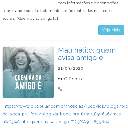
com informações e o orientações
sobre saúde bucal e tratamentos serão realizadas nas redes
sociais. “Quem avisa amigo [...]
Veja Mais
Mau hálito: quem
avisa amigo é
21/09/2020
O Popular
https://www.opopular.com.br/noticias/ludovica/blogs/bl
da-boca-pra-fora/blog-da-boca-pra-fora-1.859656/mau-
h%C3%A1lito-quem-avisa-amigo-%C3%A9-1.859664