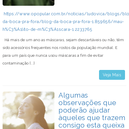
https://www.opopular.com.br/noticias/ludovica/blogs/bl
da-boca-pra-fora/blog-da-boca-pra-fora-1.859656/mau-
h%C3%A1lito-de-m%C3%A1scara-1.2233765
Há mais de um ano as máscaras, sejam descartáveis ou não, têm
sido acessórios frequentes nos rostos da população mundial. E
para um país que nunca usou máscaras a fim de evitar
contaminação [...]
Veja Mais
Algumas
observações que
poderão ajudar
àqueles que trazem
consigo esta queixa