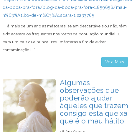
da-boca-pra-fora/blog-da-boca-pra-fora-1.859656/mau-
h%C3%A1lito-de-m%C3%A1scara-1.2233765
Há mais de um ano as máscaras, sejam descartáveis ou não, têm
sido acessórios frequentes nos rostos da população mundial. E
para um país que nunca usou máscaras a fim de evitar
contaminação [...]
Veja Mais
Algumas
observações que
poderão ajudar
àqueles que trazem
consigo esta queixa
que é o mau hálito
16/10/2020