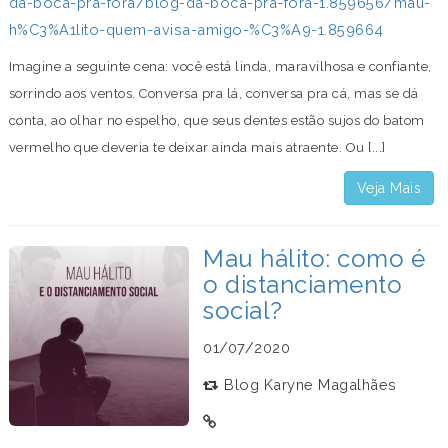
da-boca-pra-fora/blog-da-boca-pra-fora-1.859656/mau-
h%C3%A1lito-quem-avisa-amigo-%C3%A9-1.859664
Imagine a seguinte cena: você está linda, maravilhosa e confiante,
sorrindo aos ventos. Conversa pra lá, conversa pra cá, mas se dá
conta, ao olhar no espelho, que seus dentes estão sujos do batom
vermelho que deveria te deixar ainda mais atraente. Ou [...]
Veja Mais
Mau hálito: como é
o distanciamento
social?
01/07/2020
Blog Karyne Magalhães