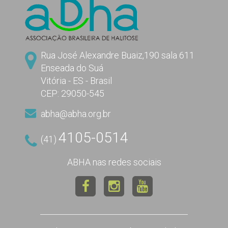
Rua José Alexandre Buaiz,190 sala 611
Enseada do Suá
Vitória - ES - Brasil
CEP: 29050-545
abha@abha.org.br
4105-0514
(41)
ABHA nas redes sociais