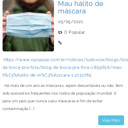
Mau hálito de
máscara
05/05/2021
O Popular
https://www.opopular.com.br/noticias/ludovica/blogs/bl
da-boca-pra-fora/blog-da-boca-pra-fora-1.859656/mau-
h%C3%A1lito-de-m%C3%A1scara-1.2233765
Há mais de um ano as máscaras, sejam descartáveis ou não, têm
sido acessórios frequentes nos rostos da população mundial. E
para um país que nunca usou máscaras a fim de evitar
contaminação [...]
Veja Mais