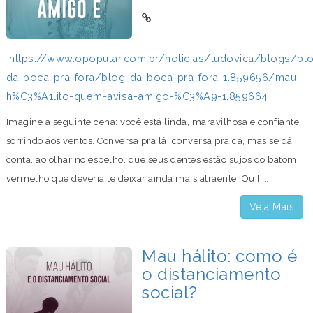
https://www.opopular.com.br/noticias/ludovica/blogs/bl
da-boca-pra-fora/blog-da-boca-pra-fora-1.859656/mau-
h%C3%A1lito-quem-avisa-amigo-%C3%A9-1.859664
Imagine a seguinte cena: você está linda, maravilhosa e confiante,
sorrindo aos ventos. Conversa pra lá, conversa pra cá, mas se dá
conta, ao olhar no espelho, que seus dentes estão sujos do batom
vermelho que deveria te deixar ainda mais atraente. Ou [...]
Veja Mais
Mau hálito: como é
o distanciamento
social?