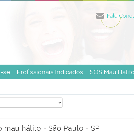
Fale Cono
e-se
Profissionais Indicados
SOS Mau Hálit
mau hálito - São Paulo - SP