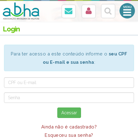
Abrir
Menu
Mobile
Login
Para ter acesso a este conteúdo informe o
seu CPF
ou E-mail e sua senha
:
CPF
ou
Senha
E-
mail
Acessar
Ainda não é cadastrado?
Esqueceu sua senha?